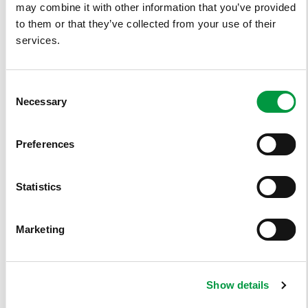
may combine it with other information that you’ve provided
to them or that they’ve collected from your use of their
services.
Consent
Åpne/Last ned
Necessary
Selection
Pdf (86593)
Preferences
BREEAM NOR v.6.0 Egendeklarasjon MAT02
HUNTONIT PROFF
Statistics
Marketing
Show details