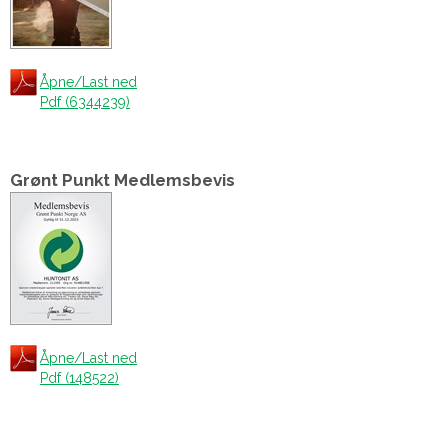
Åpne/Last ned
Pdf (6344239)
Grønt Punkt Medlemsbevis
Åpne/Last ned
Pdf (148522)