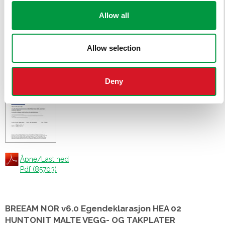
Åpne/Last ned
Pdf (77298)
Allow all
Allow selection
BREEAM NOR v6.0 Hea 02 Egendeklarasjon
HUNTONIT PROFF
Deny
Åpne/Last ned
Pdf (85703)
BREEAM NOR v6.0 Egendeklarasjon HEA 02
HUNTONIT MALTE VEGG- OG TAKPLATER