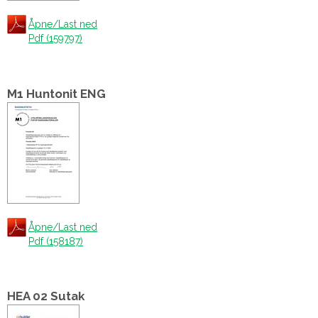
Åpne/Last ned
Pdf (159797)
M1 Huntonit ENG
Åpne/Last ned
Pdf (158187)
HEA 02 Sutak