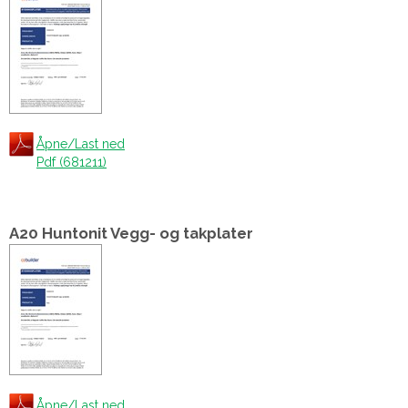
Åpne/Last ned
Pdf (681211)
A20 Huntonit Vegg- og takplater
Åpne/Last ned