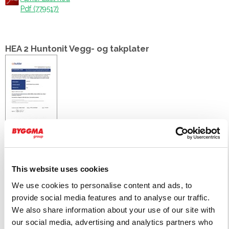
Pdf (779517)
HEA 2 Huntonit Vegg- og takplater
Åpne/Last ned
Pdf (716069)
This website uses cookies
We use cookies to personalise content and ads, to
BREEAM NOR v6.0 Egendeklarasjon HEA 02
provide social media features and to analyse our traffic.
HUNTONIT UMALTE VEGG- OG TAKPLATER
We also share information about your use of our site with
our social media, advertising and analytics partners who