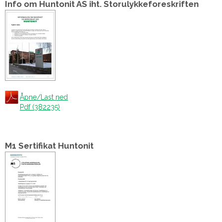
Info om Huntonit AS iht. Storulykkeforeskriften
Åpne/Last ned
Pdf (382235)
M1 Sertifikat Huntonit