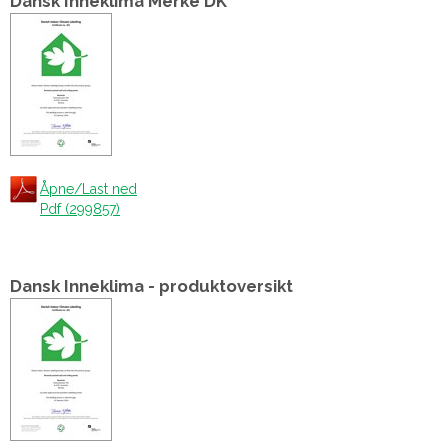
Dansk Inneklima Merke DK
Åpne/Last ned
Pdf (299857)
Dansk Inneklima - produktoversikt