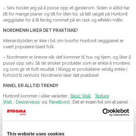
– Selv holder jeg på å pusse opp et gjesterom. Siden vi alltid har
litt for mange planer og litt for liten tid, så falt valget på Huntonit
veggplater for å få ferdig rommet på en rask og effektiv måte.
NORDMENN LIKER DET PRAKTISKE!
Interiørstylisten er ikke i tvil om hvorfor Huntonit veggpanel er
svært populære blant folk.
– Nordmenn er kresne når det kommer til hus og hjem, og liker å
pusse opp selv. Så de ønsker produkter som er enkle å montere,
og som gir et flott resultat. I tillegg er produktene veldig enkle i
forhold til renhold. Nordmenn liker det praktiske!
PANEL ER ALLTID TRENDY
Huntonit kommer i ulike varianter:
Basic Wall
,
Texture
Wall
,
Designvegg
og
Panelbord
. Det er ingen tvil om at panel
fortsatt er i trendbildet.
– Panel kommer alltid å være i trendbildet i Norge. Den landlige,
rustikke stilen er veldig populær og utbredt – og da er
panelveggene fra Huntonit fantastisk flotte! forklarer
This website uses cookies