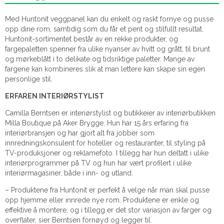
Med Huntonit veggpanel kan du enkelt og raskt fornye og pusse
opp dine rom, samtidig som du får et pent og stilfullt resultat.
Huntonit-sortimentet består av en rekke produkter, og
fargepaletten spenner fra ulike nyanser av hvitt og grått, til brunt
og mørkeblått i to delikate og tidsriktige paletter. Mange av
fargene kan kombineres slik at man lettere kan skape sin egen
personlige stil.
ERFAREN INTERIØRSTYLIST
Camilla Berntsen er interiørstylist og butikkeier av interiørbutikken
Milla Boutique på Aker Brygge. Hun har 15 års erfaring fra
interiørbransjen og har gjort alt fra jobber som
innredningskonsulent for hoteller og restauranter, til styling på
TV-produksjoner og reklamefoto. I tillegg har hun deltatt i ulike
interiørprogrammer på TV og hun har vært profilert i ulike
interiørmagasiner, både i inn- og utland.
– Produktene fra Huntonit er perfekt å velge når man skal pusse
opp hjemme eller innrede nye rom. Produktene er enkle og
effektive å montere, og i tillegg er det stor variasjon av farger og
overflater, sier Berntsen fornøyd og legger til.