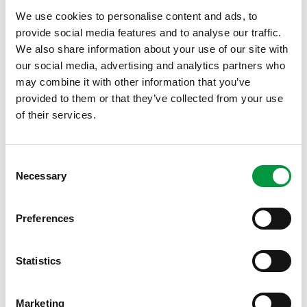
interiørstylisten.
We use cookies to personalise content and ads, to
STRUKTUR GIR LIV TIL VEGGENE
provide social media features and to analyse our traffic.
Huntonit Texture Wall er veggplater med unik struktur i overflaten,
We also share information about your use of our site with
og gir hjemmet ditt et særpreget som skiller deg fra mengden. Du
our social media, advertising and analytics partners who
kan velge mellom nyanser som underbygger din stil, enten det er
may combine it with other information that you’ve
den franske landstilen, chabby chic eller den mer maskuline og
provided to them or that they’ve collected from your use
industrielle følelsen. Texture-serien gir liv til veggene på en helt
of their services.
spesiell måte og egner seg i mange rom, enten det er på hytta
eller i kjellerstua.
– De ulike overflatebehandlingene på veggplatene gjør det
Consent
enklere å forsterke det uttrykket man vil gå for. Ønsker man en
Necessary
Selection
mer rustikk eller industriell stil i interiøret er det fint å velge panel
med struktur. Ønsker man en ren og klassisk stil kan man gå for
slette vegger eller kostemalt panelvegger, avslutter Berntsen.
Preferences
Statistics
Marketing