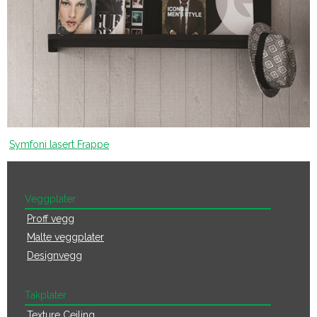
Symfoni lasert Frappe
Veggplater
Proff vegg
Malte veggplater
Designvegg
Takplater
Texture Ceiling